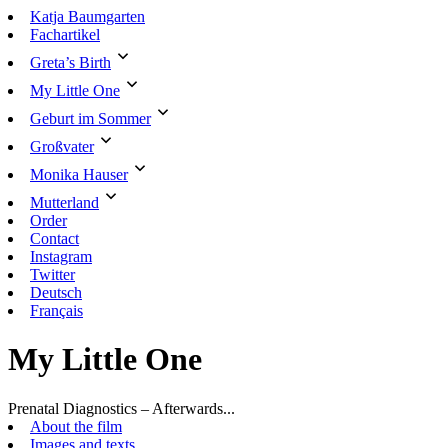
Skip
Katja Baumgarten
to
Fachartikel
content
Greta’s Birth
My Little One
Geburt im Sommer
Großvater
Monika Hauser
Mutterland
Order
Contact
Instagram
Twitter
Deutsch
Français
My Little One
Prenatal Diagnostics – Afterwards...
About the film
Images and texts