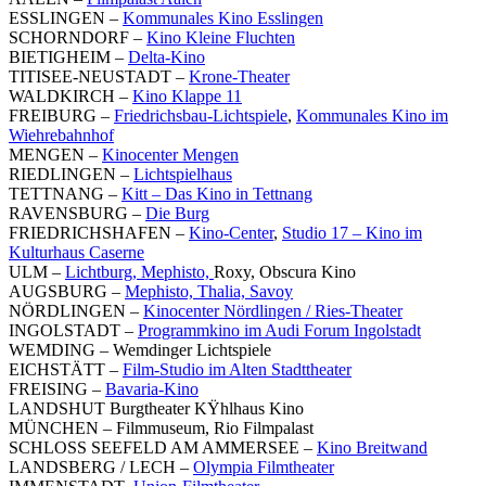
ESSLINGEN –
Kommunales Kino Esslingen
SCHORNDORF –
Kino Kleine Fluchten
BIETIGHEIM –
Delta-Kino
TITISEE-NEUSTADT –
Krone-Theater
WALDKIRCH –
Kino Klappe 11
FREIBURG –
Friedrichsbau-Lichtspiele
,
Kommunales Kino im
Wiehrebahnhof
MENGEN –
Kinocenter Mengen
RIEDLINGEN –
Lichtspielhaus
TETTNANG –
Kitt – Das Kino in Tettnang
RAVENSBURG –
Die Burg
FRIEDRICHSHAFEN –
Kino-Center
,
Studio 17 – Kino im
Kulturhaus Caserne
ULM –
Lichtburg, Mephisto,
Roxy, Obscura Kino
AUGSBURG –
Mephisto, Thalia, Savoy
NÖRDLINGEN –
Kinocenter Nördlingen / Ries-Theater
INGOLSTADT –
Programmkino im Audi Forum Ingolstadt
WEMDING – Wemdinger Lichtspiele
EICHSTÄTT –
Film-Studio im Alten Stadttheater
FREISING –
Bavaria-Kino
LANDSHUT Burgtheater KŸhlhaus Kino
MÜNCHEN – Filmmuseum, Rio Filmpalast
SCHLOSS SEEFELD AM AMMERSEE –
Kino Breitwand
LANDSBERG / LECH –
Olympia Filmtheater