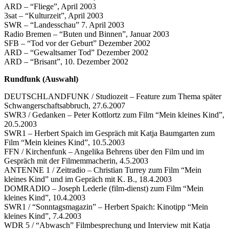
ARD – “Fliege”, April 2003
3sat – “Kulturzeit”, April 2003
SWR – “Landesschau” 7. April 2003
Radio Bremen – “Buten und Binnen”, Januar 2003
SFB – “Tod vor der Geburt” Dezember 2002
ARD – “Gewaltsamer Tod” Dezember 2002
ARD – “Brisant”, 10. Dezember 2002
Rundfunk (Auswahl)
DEUTSCHLANDFUNK / Studiozeit – Feature zum Thema später
Schwangerschaftsabbruch, 27.6.2007
SWR3 / Gedanken – Peter Kottlortz zum Film “Mein kleines Kind”,
20.5.2003
SWR1 – Herbert Spaich im Gespräch mit Katja Baumgarten zum
Film “Mein kleines Kind”, 10.5.2003
FFN / Kirchenfunk – Angelika Behrens über den Film und im
Gespräch mit der Filmemmacherin, 4.5.2003
ANTENNE 1 / Zeitradio – Christian Turrey zum Film “Mein
kleines Kind” und im Gepräch mit K. B., 18.4.2003
DOMRADIO – Joseph Lederle (film-dienst) zum Film “Mein
kleines Kind”, 10.4.2003
SWR1 / “Sonntagsmagazin” – Herbert Spaich: Kinotipp “Mein
kleines Kind”, 7.4.2003
WDR 5 / “Abwasch” Filmbesprechung und Interview mit Katja