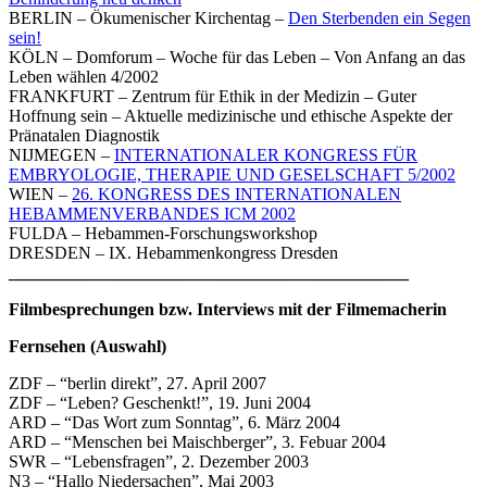
BERLIN – Ökumenischer Kirchentag –
Den Sterbenden ein Segen
sein!
KÖLN – Domforum – Woche für das Leben – Von Anfang an das
Leben wählen 4/2002
FRANKFURT – Zentrum für Ethik in der Medizin – Guter
Hoffnung sein – Aktuelle medizinische und ethische Aspekte der
Pränatalen Diagnostik
NIJMEGEN –
INTERNATIONALER KONGRESS FÜR
EMBRYOLOGIE, THERAPIE UND GESELSCHAFT 5/2002
WIEN –
26. KONGRESS DES INTERNATIONALEN
HEBAMMENVERBANDES ICM 2002
FULDA – Hebammen-Forschungsworkshop
DRESDEN – IX. Hebammenkongress Dresden
______________________________________________
Filmbesprechungen bzw. Interviews mit der Filmemacherin
Fernsehen (Auswahl)
ZDF – “berlin direkt”, 27. April 2007
ZDF – “Leben? Geschenkt!”, 19. Juni 2004
ARD – “Das Wort zum Sonntag”, 6. März 2004
ARD – “Menschen bei Maischberger”, 3. Febuar 2004
SWR – “Lebensfragen”, 2. Dezember 2003
N3 – “Hallo Niedersachen”, Mai 2003