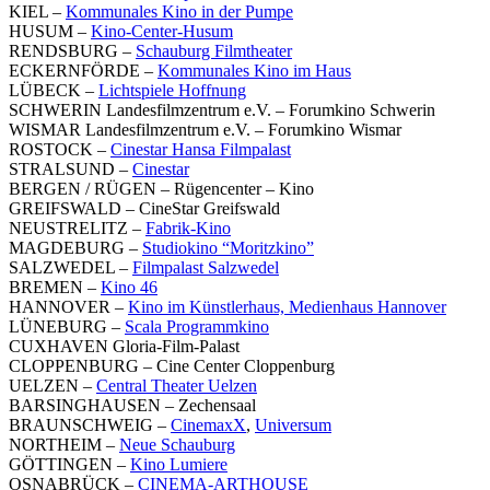
KIEL –
Kommunales Kino in der Pumpe
HUSUM –
Kino-Center-Husum
RENDSBURG –
Schauburg Filmtheater
ECKERNFÖRDE –
Kommunales Kino im Haus
LÜBECK –
Lichtspiele Hoffnung
SCHWERIN Landesfilmzentrum e.V. – Forumkino Schwerin
WISMAR Landesfilmzentrum e.V. – Forumkino Wismar
ROSTOCK –
Cinestar Hansa Filmpalast
STRALSUND –
Cinestar
BERGEN / RÜGEN – Rügencenter – Kino
GREIFSWALD – CineStar Greifswald
NEUSTRELITZ –
Fabrik-Kino
MAGDEBURG –
Studiokino “Moritzkino”
SALZWEDEL –
Filmpalast Salzwedel
BREMEN –
Kino 46
HANNOVER –
Kino im Künstlerhaus,
Medienhaus Hannover
LÜNEBURG –
Scala
Programmkino
CUXHAVEN Gloria-Film-Palast
CLOPPENBURG – Cine Center Cloppenburg
UELZEN –
Central Theater Uelzen
BARSINGHAUSEN – Zechensaal
BRAUNSCHWEIG –
CinemaxX
,
Universum
NORTHEIM –
Neue Schauburg
GÖTTINGEN –
Kino Lumiere
OSNABRÜCK –
CINEMA-ARTHOUSE