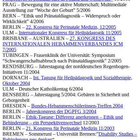
PRAG – Bewegung für eine aktive Mutterschaft; Multimediale
Ausstellung zur “Woche der Geburt” 5/2006
BERN – “Ethik und Pränataldiagnostik – Widerspruch oder
Wirklichkeit” 4/2006
BERLIN –
22. Kongress für Perinatale Medizin, 12/2005
ULM –
Internationa
ler Kongress für Heilpädagogik 11/2005
BRISBANE – AUSTRALIEN –
27. KONGRESS DES
INTERNATIONALEN HEBAMMENVERBANDES ICM
7/2005
TÜBINGEN – Frauenklinik der Universität: Symposium
“Schwangerschaftsabbruch nach Pränataldiagnostik” 2/2005
RENDSBURG – Jahrestagung der norddeutschen Regenbogen-
Initiativen 11/2004
DORNACH –
Int. Tagung für Heilpädagogik und Sozialtherapie,
Oktober 2004
ULM – Deutscher Katholikentag 6/2004
BENSBERG – Jahrestagung 5/2004: Gebären in Sicherheit und
Geborgenheit
DRESDEN –
Bundes-Hebammenschülerinnen-Treffen 2004
BERLIN –
Jahreskongress der DGPFG 3/2004
BERLIN –
Ethik-Tagung: Differenz anerkennen – Ethik und
Behinderung – ein Perspektivenwechsel
12/2003
BERLIN –
21. Kongress für Perinatale Medizin 11/2003
BREMEN – Sommeruni – Universität Bremen:”
Disability Studies –
Behinderung neu denken
“