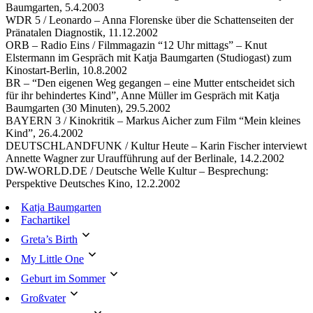
Baumgarten, 5.4.2003
WDR 5 / Leonardo – Anna Florenske über die Schattenseiten der
Pränatalen Diagnostik, 11.12.2002
ORB – Radio Eins / Filmmagazin “12 Uhr mittags” – Knut
Elstermann im Gespräch mit Katja Baumgarten (Studiogast) zum
Kinostart-Berlin, 10.8.2002
BR – “Den eigenen Weg gegangen – eine Mutter entscheidet sich
für ihr behindertes Kind”, Anne Müller im Gespräch mit Katja
Baumgarten (30 Minuten), 29.5.2002
BAYERN 3 / Kinokritik – Markus Aicher zum Film “Mein kleines
Kind”, 26.4.2002
DEUTSCHLANDFUNK / Kultur Heute – Karin Fischer interviewt
Annette Wagner zur Uraufführung auf der Berlinale, 14.2.2002
DW-WORLD.DE / Deutsche Welle Kultur – Besprechung:
Perspektive Deutsches Kino, 12.2.2002
Katja Baumgarten
Fachartikel
Greta’s Birth
My Little One
Geburt im Sommer
Großvater