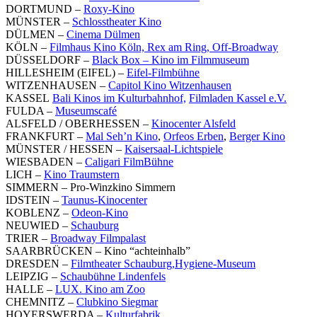
DORTMUND –
Roxy-Kino
MÜNSTER –
Schlosstheater Kino
DÜLMEN –
Cinema Dülmen
KÖLN –
Filmhaus Kino Köln,
Rex am Ring,
Off-Broadway
DÜSSELDORF –
Black Box – Kino im Filmmuseum
HILLESHEIM (EIFEL) –
Eifel-Filmbühne
WITZENHAUSEN –
Capitol Kino Witzenhausen
KASSEL
Bali Kinos im Kulturbahnhof,
Filmladen Kassel e.V.
FULDA –
Museumscafé
ALSFELD / OBERHESSEN –
Kinocenter Alsfeld
FRANKFURT –
Mal Seh’n Kino
,
Orfeos Erben
,
Berger Kino
MÜNSTER / HESSEN –
Kaisersaal-Lichtspiele
WIESBADEN –
Caligari FilmBühne
LICH –
Kino Traumstern
SIMMERN – Pro-Winzkino Simmern
IDSTEIN –
Taunus-Kinocenter
KOBLENZ –
Odeon-Kino
NEUWIED –
Schauburg
TRIER –
Broadway Filmpalast
SAARBRÜCKEN – Kino “achteinhalb”
DRESDEN –
Filmtheater Schauburg,
Hygiene-Museum
LEIPZIG –
Schaubühne Lindenfels
HALLE –
LUX. Kino am Zoo
CHEMNITZ –
Clubkino Siegmar
HOYERSWERDA –
Kulturfabrik