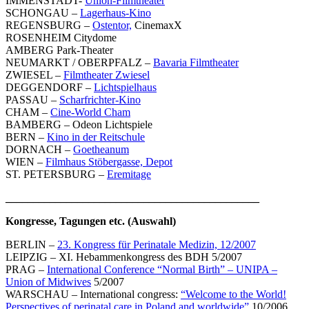
IMMENSTADT-
Union-Filmtheater
SCHONGAU –
Lagerhaus-Kino
REGENSBURG –
Ostentor,
CinemaxX
ROSENHEIM Citydome
AMBERG Park-Theater
NEUMARKT / OBERPFALZ –
Bavaria Filmtheater
ZWIESEL –
Filmtheater Zwiesel
DEGGENDORF –
Lichtspielhaus
PASSAU –
Scharfrichter-Kino
CHAM –
Cine-World Cham
BAMBERG – Odeon Lichtspiele
BERN –
Kino in der Reitschule
DORNACH –
Goetheanum
WIEN –
Filmhaus Stöbergasse,
Depot
ST. PETERSBURG –
Eremitage
______________________________________________
Kongresse, Tagungen etc. (Auswahl)
BERLIN –
23. Kongress für Perinatale Medizin, 12/2007
LEIPZIG – XI. Hebammenkongress des BDH 5/2007
PRAG –
International Conference “Normal Birth”
– UNIPA –
Union of Midwives
5/2007
WARSCHAU – International congress:
“Welcome to the World!
Perspectives of perinatal care in Poland and worldwide”
10/2006