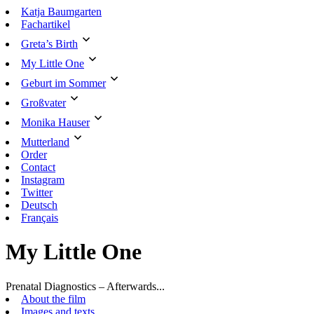
Skip
Katja Baumgarten
to
Fachartikel
content
Greta’s Birth
My Little One
Geburt im Sommer
Großvater
Monika Hauser
Mutterland
Order
Contact
Instagram
Twitter
Deutsch
Français
My Little One
Prenatal Diagnostics – Afterwards...
About the film
Images and texts