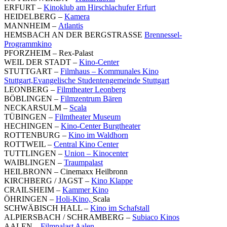
ERFURT –
Kinoklub am Hirschlachufer Erfurt
HEIDELBERG –
Kamera
MANNHEIM –
Atlantis
HEMSBACH AN DER BERGSTRASSE
Brennessel-
Programmkino
PFORZHEIM – Rex-Palast
WEIL DER STADT –
Kino-Center
STUTTGART –
Filmhaus – Kommunales Kino
Stuttgart,
Evangelische Studentengemeinde Stuttgart
LEONBERG –
Filmtheater Leonberg
BÖBLINGEN –
Filmzentrum Bären
NECKARSULM –
Scala
TÜBINGEN –
Filmtheater Museum
HECHINGEN –
Kino-Center Burgtheater
ROTTENBURG –
Kino im Waldhorn
ROTTWEIL –
Central Kino Center
TUTTLINGEN –
Union – Kinocenter
WAIBLINGEN –
Traumpalast
HEILBRONN – Cinemaxx Heilbronn
KIRCHBERG / JAGST –
Kino Klappe
CRAILSHEIM –
Kammer Kino
ÖHRINGEN –
Holi-Kino,
Scala
SCHWÄBISCH HALL –
Kino im Schafstall
ALPIERSBACH / SCHRAMBERG –
Subiaco Kinos
AALEN –
Filmpalast Aalen