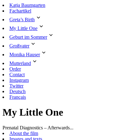
Skip
Katja Baumgarten
to
Fachartikel
content
Greta’s Birth
My Little One
Geburt im Sommer
Großvater
Monika Hauser
Mutterland
Order
Contact
Instagram
Twitter
Deutsch
Français
My Little One
Prenatal Diagnostics – Afterwards...
About the film
Images and texts