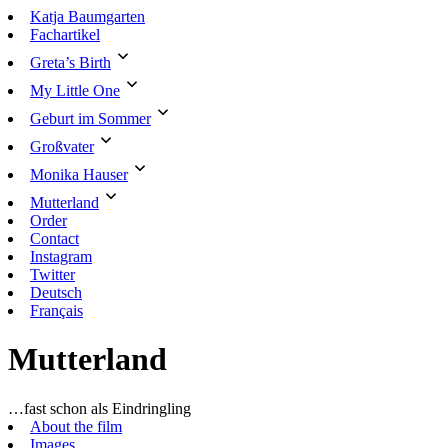
Skip
Katja Baumgarten
to
Fachartikel
content
Greta’s Birth
My Little One
Geburt im Sommer
Großvater
Monika Hauser
Mutterland
Order
Contact
Instagram
Twitter
Deutsch
Français
Mutterland
…fast schon als Eindringling
About the film
Images