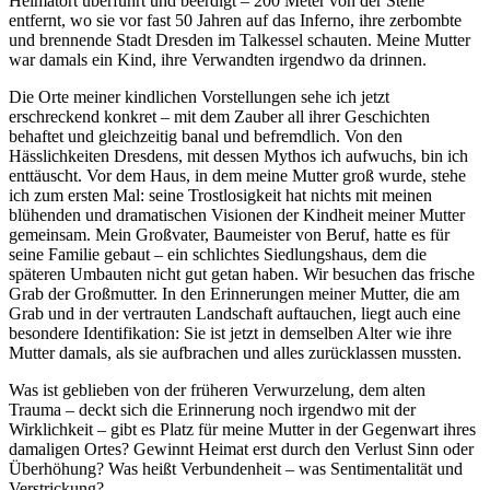
Heimatort überführt und beerdigt – 200 Meter von der Stelle
entfernt, wo sie vor fast 50 Jahren auf das Inferno, ihre zerbombte
und brennende Stadt Dresden im Talkessel schauten. Meine Mutter
war damals ein Kind, ihre Verwandten irgendwo da drinnen.
Die Orte meiner kindlichen Vorstellungen sehe ich jetzt
erschreckend konkret – mit dem Zauber all ihrer Geschichten
behaftet und gleichzeitig banal und befremdlich. Von den
Hässlichkeiten Dresdens, mit dessen Mythos ich aufwuchs, bin ich
enttäuscht. Vor dem Haus, in dem meine Mutter groß wurde, stehe
ich zum ersten Mal: seine Trostlosigkeit hat nichts mit meinen
blühenden und dramatischen Visionen der Kindheit meiner Mutter
gemeinsam. Mein Großvater, Baumeister von Beruf, hatte es für
seine Familie gebaut – ein schlichtes Siedlungshaus, dem die
späteren Umbauten nicht gut getan haben. Wir besuchen das frische
Grab der Großmutter. In den Erinnerungen meiner Mutter, die am
Grab und in der vertrauten Landschaft auftauchen, liegt auch eine
besondere Identifikation: Sie ist jetzt in demselben Alter wie ihre
Mutter damals, als sie aufbrachen und alles zurücklassen mussten.
Was ist geblieben von der früheren Verwurzelung, dem alten
Trauma – deckt sich die Erinnerung noch irgendwo mit der
Wirklichkeit – gibt es Platz für meine Mutter in der Gegenwart ihres
damaligen Ortes? Gewinnt Heimat erst durch den Verlust Sinn oder
Überhöhung? Was heißt Verbundenheit – was Sentimentalität und
Verstrickung?