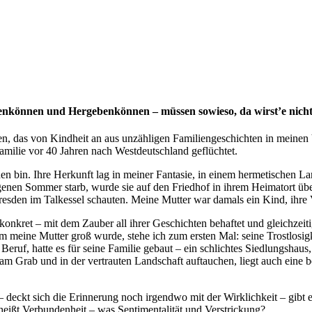
assenkönnen und Hergebenkönnen – müssen sowieso, da wirst’e nich
den, das von Kindheit an aus unzähligen Familiengeschichten in meinen 
amilie vor 40 Jahren nach Westdeutschland geflüchtet.
en bin. Ihre Herkunft lag in meiner Fantasie, in einem hermetischen La
enen Sommer starb, wurde sie auf den Friedhof in ihrem Heimatort über
Dresden im Talkessel schauten. Meine Mutter war damals ein Kind, ihr
 konkret – mit dem Zauber all ihrer Geschichten behaftet und gleichzei
m meine Mutter groß wurde, stehe ich zum ersten Mal: seine Trostlosig
ruf, hatte es für seine Familie gebaut – ein schlichtes Siedlungshaus
m Grab und in der vertrauten Landschaft auftauchen, liegt auch eine beso
 deckt sich die Erinnerung noch irgendwo mit der Wirklichkeit – gibt e
eißt Verbundenheit – was Sentimentalität und Verstrickung?