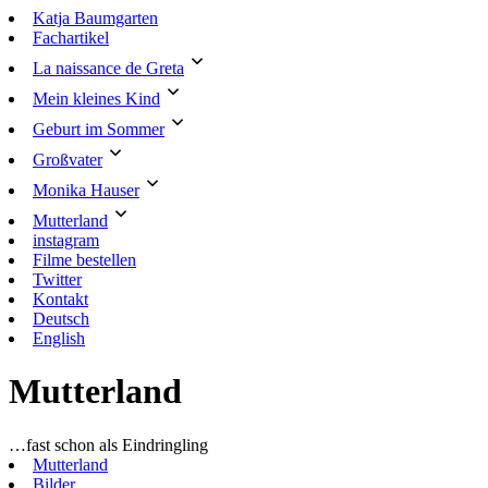
Skip
Katja Baumgarten
to
Fachartikel
content
La naissance de Greta
Mein kleines Kind
Geburt im Sommer
Großvater
Monika Hauser
Mutterland
instagram
Filme bestellen
Twitter
Kontakt
Deutsch
English
Mutterland
…fast schon als Eindringling
Mutterland
Bilder