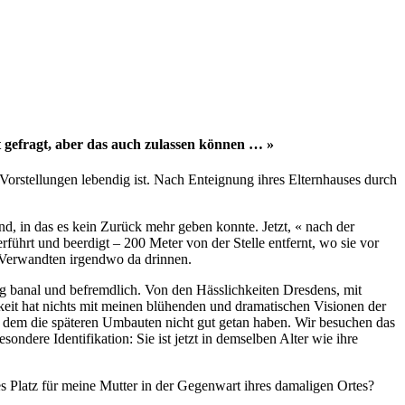
t gefragt, aber das auch zulassen können … »
Vorstellungen lebendig ist. Nach Enteignung ihres Elternhauses durch
nd, in das es kein Zurück mehr geben konnte. Jetzt, « nach der
führt und beerdigt – 200 Meter von der Stelle entfernt, wo sie vor
e Verwandten irgendwo da drinnen.
tig banal und befremdlich. Von den Hässlichkeiten Dresdens, mit
keit hat nichts mit meinen blühenden und dramatischen Visionen der
, dem die späteren Umbauten nicht gut getan haben. Wir besuchen das
ndere Identifikation: Sie ist jetzt in demselben Alter wie ihre
s Platz für meine Mutter in der Gegenwart ihres damaligen Ortes?