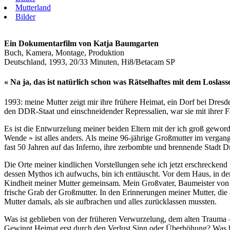
Mutterland
Bilder
Ein Dokumentarfilm von Katja Baumgarten
Buch, Kamera, Montage, Produktion
Deutschland, 1993, 20/33 Minuten, Hi8/Betacam SP
« Na ja, das ist natürlich schon was Rätselhaftes mit dem Losl
1993: meine Mutter zeigt mir ihre frühere Heimat, ein Dorf bei Dres
den DDR-Staat und einschneidender Repressalien, war sie mit ihrer F
Es ist die Entwurzelung meiner beiden Eltern mit der ich groß geword
Wende » ist alles anders. Als meine 96-jährige Großmutter im vergang
fast 50 Jahren auf das Inferno, ihre zerbombte und brennende Stadt 
Die Orte meiner kindlichen Vorstellungen sehe ich jetzt erschreckend
dessen Mythos ich aufwuchs, bin ich enttäuscht. Vor dem Haus, in de
Kindheit meiner Mutter gemeinsam. Mein Großvater, Baumeister von Be
frische Grab der Großmutter. In den Erinnerungen meiner Mutter, die a
Mutter damals, als sie aufbrachen und alles zurücklassen mussten.
Was ist geblieben von der früheren Verwurzelung, dem alten Trauma –
Gewinnt Heimat erst durch den Verlust Sinn oder Überhöhung? Was h