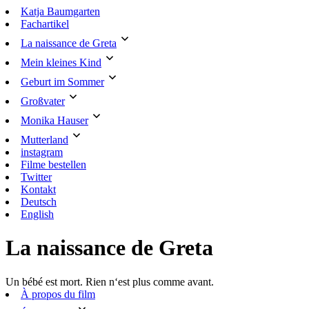
Skip
Katja Baumgarten
to
Fachartikel
content
La naissance de Greta
Mein kleines Kind
Geburt im Sommer
Großvater
Monika Hauser
Mutterland
instagram
Filme bestellen
Twitter
Kontakt
Deutsch
English
La naissance de Greta
Un bébé est mort. Rien n‘est plus comme avant.
À propos du film