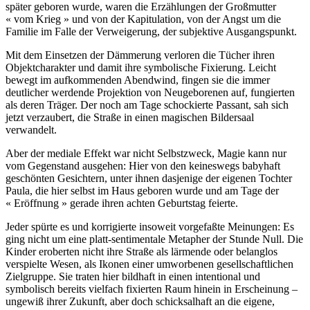
später geboren wurde, waren die Erzählungen der Großmutter
« vom Krieg » und von der Kapitulation, von der Angst um die
Familie im Falle der Verweigerung, der subjektive Ausgangspunkt.
Mit dem Einsetzen der Dämmerung verloren die Tücher ihren
Objektcharakter und damit ihre symbolische Fixierung. Leicht
bewegt im aufkommenden Abendwind, fingen sie die immer
deutlicher werdende Projektion von Neugeborenen auf, fungierten
als deren Träger. Der noch am Tage schockierte Passant, sah sich
jetzt verzaubert, die Straße in einen magischen Bildersaal
verwandelt.
Aber der mediale Effekt war nicht Selbstzweck, Magie kann nur
vom Gegenstand ausgehen: Hier von den keineswegs babyhaft
geschönten Gesichtern, unter ihnen dasjenige der eigenen Tochter
Paula, die hier selbst im Haus geboren wurde und am Tage der
« Eröffnung » gerade ihren achten Geburtstag feierte.
Jeder spürte es und korrigierte insoweit vorgefaßte Meinungen: Es
ging nicht um eine platt-sentimentale Metapher der Stunde Null. Die
Kinder eroberten nicht ihre Straße als lärmende oder belanglos
verspielte Wesen, als Ikonen einer umworbenen gesellschaftlichen
Zielgruppe. Sie traten hier bildhaft in einen intentional und
symbolisch bereits vielfach fixierten Raum hinein in Erscheinung –
ungewiß ihrer Zukunft, aber doch schicksalhaft an die eigene,