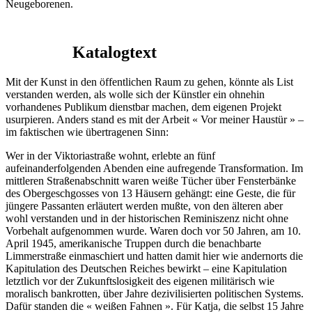
Neugeborenen.
Katalogtext
Mit der Kunst in den öffentlichen Raum zu gehen, könnte als List
verstanden werden, als wolle sich der Künstler ein ohnehin
vorhandenes Publikum dienstbar machen, dem eigenen Projekt
usurpieren. Anders stand es mit der Arbeit « Vor meiner Haustür » –
im faktischen wie übertragenen Sinn:
Wer in der Viktoriastraße wohnt, erlebte an fünf
aufeinanderfolgenden Abenden eine aufregende Transformation. Im
mittleren Straßenabschnitt waren weiße Tücher über Fensterbänke
des Obergeschgosses von 13 Häusern gehängt: eine Geste, die für
jüngere Passanten erläutert werden mußte, von den älteren aber
wohl verstanden und in der historischen Reminiszenz nicht ohne
Vorbehalt aufgenommen wurde. Waren doch vor 50 Jahren, am 10.
April 1945, amerikanische Truppen durch die benachbarte
Limmerstraße einmaschiert und hatten damit hier wie andernorts die
Kapitulation des Deutschen Reiches bewirkt – eine Kapitulation
letztlich vor der Zukunftslosigkeit des eigenen militärisch wie
moralisch bankrotten, über Jahre dezivilisierten politischen Systems.
Dafür standen die « weißen Fahnen ». Für Katja, die selbst 15 Jahre