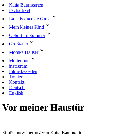
Skip
Katja Baumgarten
to
Fachartikel
content
La naissance de Greta
Mein kleines Kind
Geburt im Sommer
Großvater
Monika Hauser
Mutterland
instagram
Filme bestellen
Twitter
Kontakt
Deutsch
English
Vor meiner Haustür
Straßeninszenierung von Katja Baumgarten