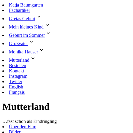
Zum
Katja Baumgarten
Inhalt
Fachartikel
springen
Gretas Geburt
Mein kleines Kind
Geburt im Sommer
Großvater
Monika Hauser
Mutterland
Bestellen
Kontakt
Instagram
Twitter
English
Français
Mutterland
…fast schon als Eindringling
Über den Film
Bilder