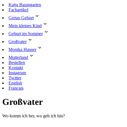
Zum
Katja Baumgarten
Inhalt
Fachartikel
springen
Gretas Geburt
Mein kleines Kind
Geburt im Sommer
Großvater
Monika Hauser
Mutterland
Bestellen
Kontakt
Instagram
Twitter
English
Français
Großvater
Wo komm ich her, wo geh ich hin?