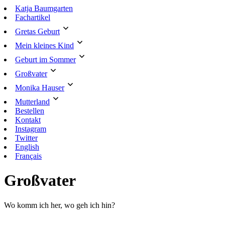
Zum
Katja Baumgarten
Inhalt
Fachartikel
springen
Gretas Geburt
Mein kleines Kind
Geburt im Sommer
Großvater
Monika Hauser
Mutterland
Bestellen
Kontakt
Instagram
Twitter
English
Français
Großvater
Wo komm ich her, wo geh ich hin?