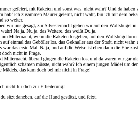
immer gefeiert, mit Raketen und sonst was, nicht wahr? Und da haben wi
dem hab‘ ich zusammen Maurer gelernt, nicht wahr, bin ich mit dem be
d so weiter.
ben wir uns gesagt, zur Silvesternacht gehen wir auf den Wolfshügel i
 wahr! Na ja. Nu ja, das Weitere, das weißt Du ja.
r um Mitternacht, wenn die Raketen losgehen, auf den Wolfshügelturm 
auf einmal das Geböller los, das Geknaller aus der Stadt, nicht wahr,
s war das erste Mal. Naja, und auf die Weise ist eben dann die Ehe z
doch nicht in Frage.
 Mitternacht, überall gingen die Raketen los, und da waren wir gar ni
igentlich schämen müsste, nicht wahr? Ich einem jungen Mädel um den Ha
e Mädels, das kam doch bei mir nicht in Frage!
 nicht für dich zur Erheiterung!
du sitzt daneben, auf die Hand gestützt, und feixt.