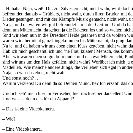
– Hahaha. Naja, weißt Du, zur Silvesternacht, nicht wahr, wird doch 
befreundet, damals – Grüblers, nicht wahr, durch ihren Bruder, mit 
Lieder gesungen, und mit der Klampfe Musik gemacht, nicht wahr, un
Na ja, und da waren wir gut befreundet – mit der Gertrud. Und da ha
denn um Mitternacht, da gehen ja die Raketen los und so weiter, nicht
Sind wir eben nun in die Dresdner Heide gefahren und da wollten wi
waren wir aber nicht ganz hingekommen bis Mitternacht, da ging dann 
Na ja, und da haben wir uns eben einen Kuss gegeben, nicht wahr, da
Hab ich mich geschämt, ich und ’ne Frau küssen! Mensch, das kommt 
Aber wir waren eben so gut befreundet und das war Mitternacht, Punkt
sind wir uns um den Hals gefallen, nicht wahr? Worüber ich mich ja e
Mädellieb. Wie manche andere Jungs, die verlieben sich egal in ander
Naja, so war das eben, nicht wahr.
Und sonst noch? …
Warum verziehst Du denn da so Deinen Mund, he? Ich erzähl‘ das doch
Und ich seh‘ mich hier im Fernseher, hier mich selber darstellen! Und 
Und was ist denn das für ein Apparat?
– Das ist eine Videokamera.
– Wie?
– Eine Videokamera.